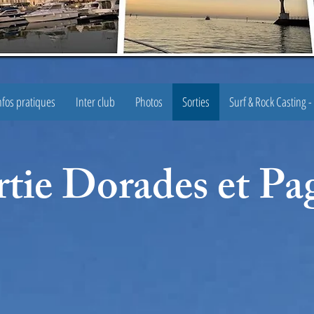
nfos pratiques
Inter club
Photos
Sorties
Surf & Rock Casting -
rtie Dorades et Pa