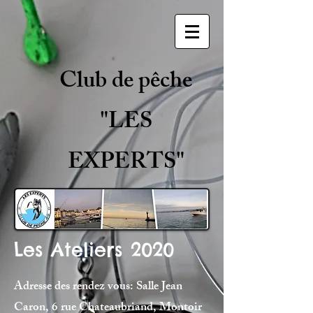
Club de pêche
"LES
EXPERTS"
Les Ateliers 2020
Adresse des rendez vous: Salle Jean
Caron, 6 rue Chateaubriand, Montoir