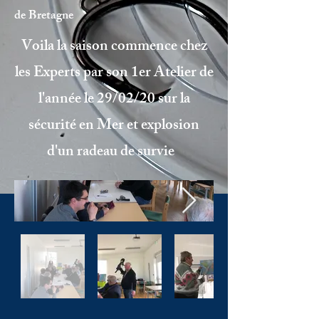
de Bretagne
Voila la saison commence chez
les Experts par son 1er Atelier de
l'année le 29/02/20 sur la
sécurité en Mer et explosion
d'un radeau de survie