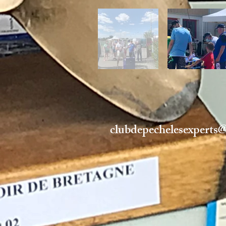
clubdepechelesexperts